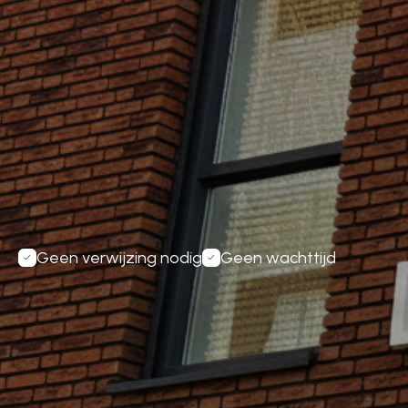
Inplannen
Boek uw Afspraak
Geen verwijzing nodig
Geen wachttijd