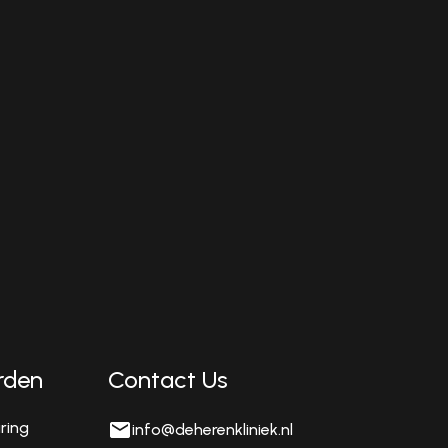
rden
Contact Us
aring
info@deherenkliniek.nl