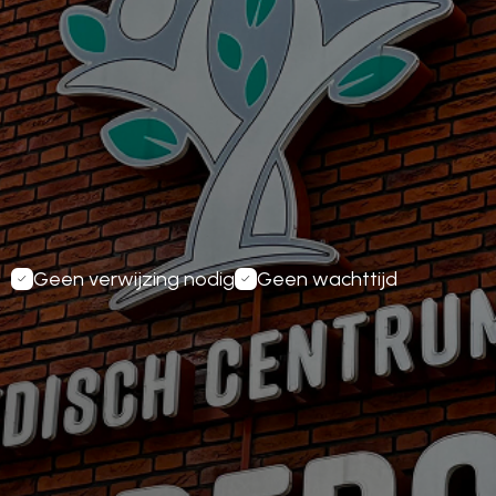
Boek uw Afspraak
Inplannen
Geen verwijzing nodig
Geen wachttijd